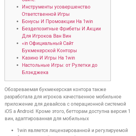
Инструменты усовершенство
Ответственной Игры
Бонусы И Промоакции На 1win
Бездепозитные Фрибеты И Акции
Для Игроков Ван Вин
«in Официальный Сайт
Букмекерской Конторы
Казино И Игры На 1win
Наст͏ольные Игры: ͏от Рулетки до
Бл͏э͏кджека
Обозреваемая букмекерская контора также
разработала для игроков качественное мобильное
приложение для девайсов с операционной системой
iOS а Android. Кроме этого, бетторам доступна версия 1
вин, адаптированная для мобильных
1win является лицензированной и регулируемой