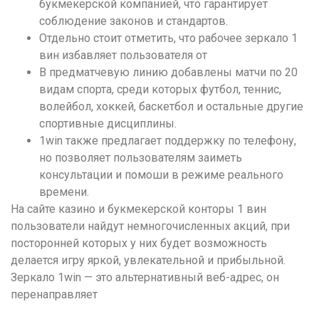
букмекерской компанией, что гарантирует
соблюдение законов и стандартов.
Отдельно стоит отметить, что рабочее зеркало 1
вин избавляет пользователя от
В предматчевую линию добавлены матчи по 20
видам спорта, среди которых футбол, теннис,
волейбол, хоккей, баскетбол и остальные другие
спортивные дисциплины.
1win также предлагает поддержку по телефону,
но позволяет пользователям заиметь
консультации и помоши в режиме реального
времени.
На сайте казино и букмекерской конторы 1 вин
пользователи найдут немногочисленных акций, при
посторонней которых у них будет возможность
делается игру яркой, увлекательной и прибыльной.
Зеркало 1win — это альтернативный веб-адрес, он
перенаправляет