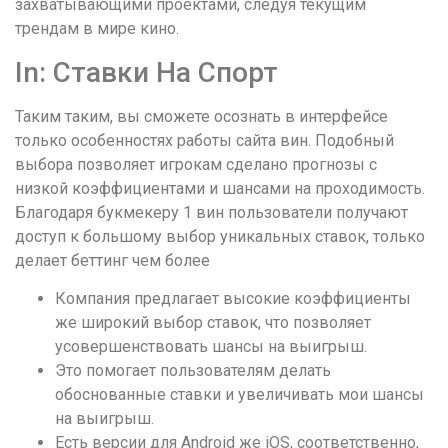
захватывающими проектами, следуя текущим
трендам в мире кино.
In: Ставки На Спорт
Таким таким, вы сможете осознать в интерфейсе
только особенностях работы сайта вин. Подобный
выбора позволяет игрокам сделано прогнозы с
низкой коэффициентами и шансами на проходимость.
Благодаря букмекеру 1 вин пользователи получают
доступ к большому выбор уникальных ставок, только
делает беттинг чем более
Компания предлагает высокие коэффициенты
же широкий выбор ставок, что позволяет
усовершенствовать шансы на выигрыш.
Это помогает пользователям делать
обоснованные ставки и увеличивать мои шансы
на выигрыш.
Есть версии для Android же iOS, соответственно,