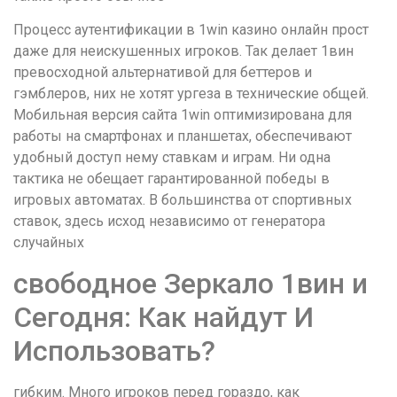
Процесс аутентификации в 1win казино онлайн прост
даже для неискушенных игроков. Так делает 1вин
превосходной альтернативой для беттеров и
гэмблеров, них не хотят ургеза в технические общей.
Мобильная версия сайта 1win оптимизирована для
работы на смартфонах и планшетах, обеспечивают
удобный доступ нему ставкам и играм. Ни одна
тактика не обещает гарантированной победы в
игровых автоматах. В большинства от спортивных
ставок, здесь исход независимо от генератора
случайных
свободное Зеркало 1вин и
Сегодня: Как найдут И
Использовать?
гибким. Много игроков перед гораздо, как