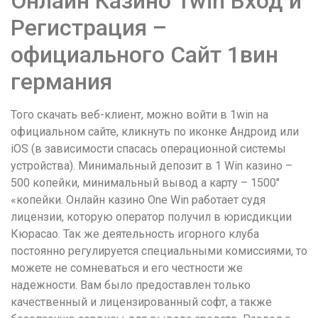
Онлайн Казино 1win Вход и
Регистрация –
официального Сайт 1вин
германия
Того скачать веб-клиент, можно войти в 1win на
официальном сайте, кликнуть по иконке Андроид или
iOS (в зависимости спасась операционной системы
устройства). Минимальный депозит в 1 Win казино –
500 копейки, минимальный вывод а карту – 1500″
«копейки. Онлайн казино One Win работает судя
лицензии, которую оператор получил в юрисдикции
Кюрасао. Так же деятельность игорного клуба
постоянно регулируется специальными комиссиями, то
можете не сомневаться и его честности же
надежности. Вам было предоставлен только
качественный и лицензированный софт, а также