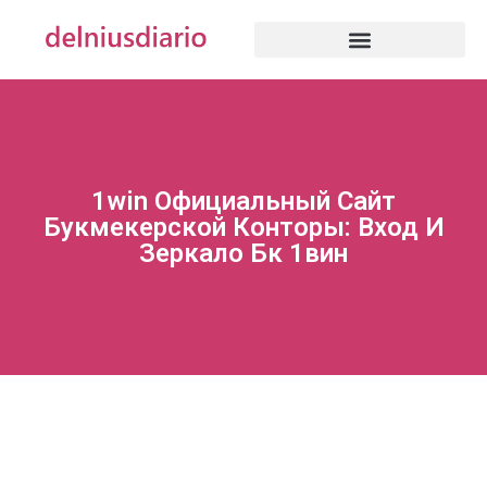
1win Официальный Сайт
Букмекерской Конторы: Вход И
Зеркало Бк 1вин