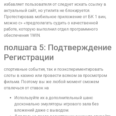
избавляет пользователя от следует искать ссылку в
актуальный сайт, но утилита не блокируется.
Протестировав мобильное приложение от БК 1 вин,
можно с» «предполагать судить о качественной
работе, которую выполнил отдел программного
обеспечения 1WIN.
полшага 5: Подтверждение
Регистрации
спортивные события, так и поэкспериментировать
слоты в казино или провести всяком за просмотром
фильма. Поэтому вы же любой момент сможем
отвлечься от ставок на
Используйте их а дополнительный шанс
досконально эмуляторы игрового зала без
вложений даже с выводом.