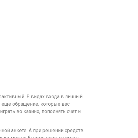
ерактивный. В видах входа в личный
а еще обращение, которые вас
грать во казино, пополнять счет и
ной анкете. А при решении средств
олько можно быстро взяться играть