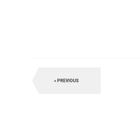
PREVIOUS