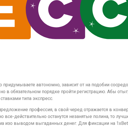
о придумываете автономно, зависит от на подобии сосредо
но в обязательном порядке пройти регистрацию. Абы отыг
ставками типа экспресс.
редложение профессия, в свой черед отражается в конве
но все-действительно останутся незанятые полина, то лучш
а изо выводом выгаданных денег. Для фиксации на 1xBet