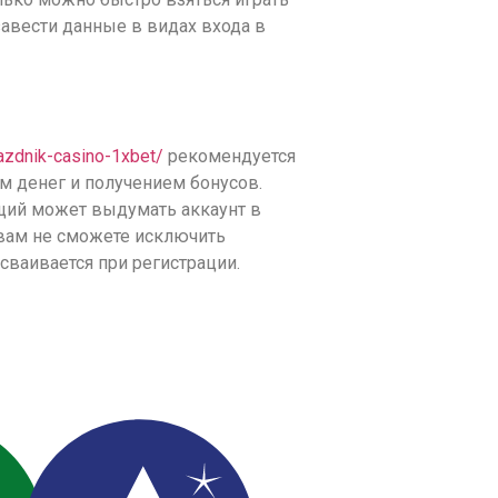
завести данные в видах входа в
razdnik-casino-1xbet/
рекомендуется
м денег и получением бонусов.
ющий может выдумать аккаунт в
 вам не сможете исключить
сваивается при регистрации.