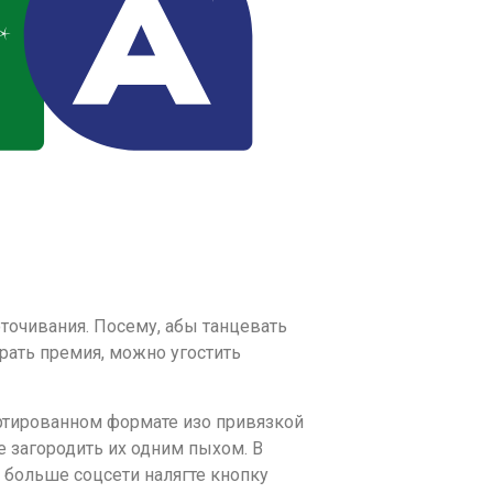
точивания. Посему, абы танцевать
рать премия, можно угостить
ртированном формате изо привязкой
е загородить их одним пыхом. В
 больше соцсети налягте кнопку