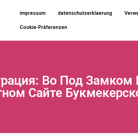
impressum
datenschutzerklaerung
Verwe
Cookie-Präferenzen
трация: Во Под Замком
ном Сайте Букмекерс