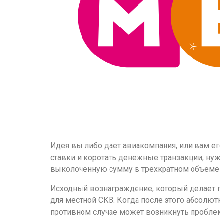
Идея вы либо дает авиакомпания, или вам ег
ставки и коротать денежные транзакции, нуж
выколоченную сумму в трехкратном объеме 
Исходный вознаграждение, который делает п
для местной СКВ. Когда после этого абсолют
противном случае может возникнуть проблем