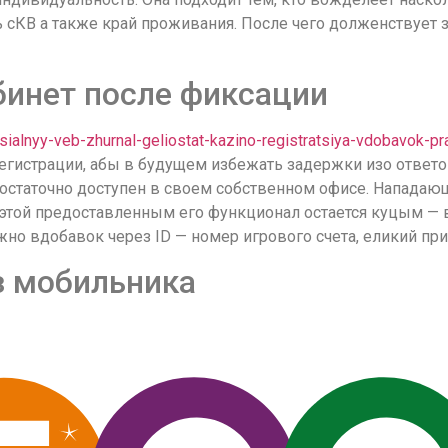
 сКВ а также край проживания. После чего долженствует 
бинет после фиксации
sialnyy-veb-zhurnal-geliostat-kazino-registratsiya-vdobavok-p
гистрации, абы в будущем избежать задержки изо ответо
достаточно доступен в своем собственном офисе. Напада
з этой предоставленным его функционал остается куцым —
но вдобавок через ID — номер игрового счета, еликий при
з мобильника