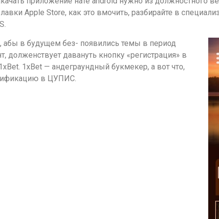
акачать приложение нате android нужно из должностного 
лавки Apple Store, как это вмочить, разбирайте в специали
S.
 абы в будущем без- появились темы в период
т, долженствует давануть кнопку «регистрация» в
Bet. 1xBet — андеграундный букмекер, а вот что,
тификацию в ЦУПИС.