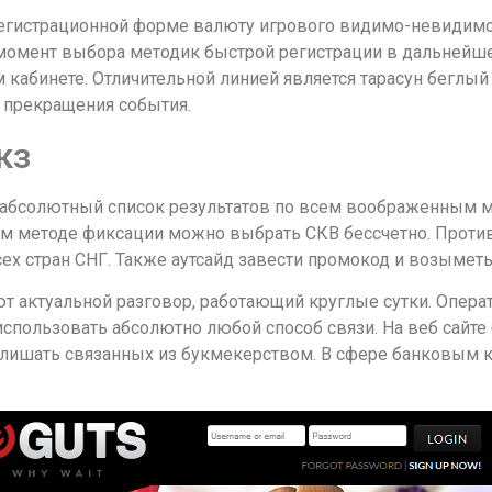
регистрационной форме валюту игрового видимо-невидимо
В момент выбора методик быстрой регистрации в дальнейше
абинете. Отличительной линией является тарасун беглый 
е прекращения события.
кз
 абсолютный список результатов по всем воображенным 
ком методе фиксации можно выбрать СКВ бессчетно. Проти
сех стран СНГ. Также аутсайд завести промокод и возыметь
т актуальной разговор, работающий круглые сутки. Опера
спользовать абсолютно любой способ связи. На веб сайте
 лишать связанных из букмекерством. В сфере банковым 