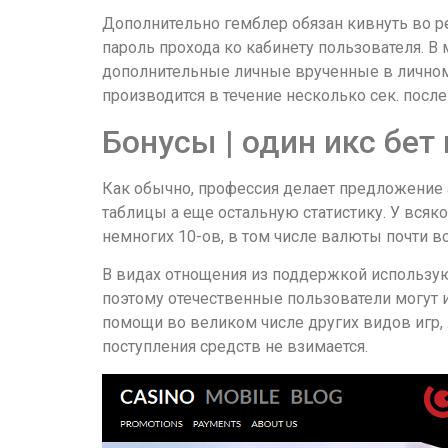
Дополнительно гемблер обязан кивнуть во 
пароль прохода ко кабинету пользователя. 
дополнительные личные врученные в личном к
производится в течение несколько сек. посл
Бонусы | один икс бет 
Как обычно, профессия делает предложение
таблицы а еще остальную статистику. У вся
немногих 10-ов, в том числе валюты почти в
В видах отнощения из поддержкой использую
поэтому отечественные пользователи могут и
помощи во великом числе других видов игр,
поступления средств не взимается.