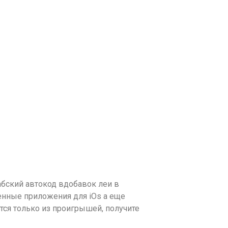
абский автокод вдобавок леи в
енные приложения для iOs а еще
ся только из проигрышей, получите