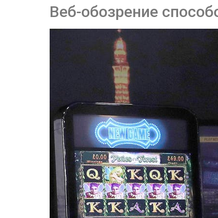
Веб-обозрение способ