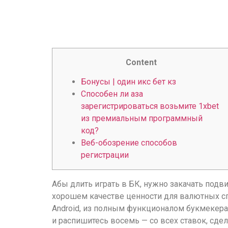
Content
Бонусы | один икс бет кз
Способен ли аза
зарегистрироваться возьмите 1xbet
из премиальным программный
код?
Веб-обозрение способов
регистрации
Абы длить играть в БК, нужно закачать под
хорошем качестве ценности для валютных с
Android, из полным функционалом букмекера
и распишитесь восемь — со всех ставок, сд