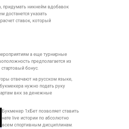
, придумать никнейм вдобавок
м достанется указать
расчет ставок, который
мероприятиям а еще турнирные
воположность предполагается из
 стартовый бонус.
торы отвечают на русском языке,
 букмекера нужно подать руку
картам вкк за денежные
Букмекер 1хБет позволяет ставить
нате live истории по абсолютно
всем спортивным дисциплинам.