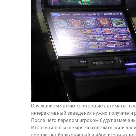
Опусканием являются игровые автоматы, пре
интерактивный заведения нужно получите и р
После чего передом игроком будут замечены
Игроки волят и швыряется сделать свой алей
предлагает балахонистый выбор игровых вер