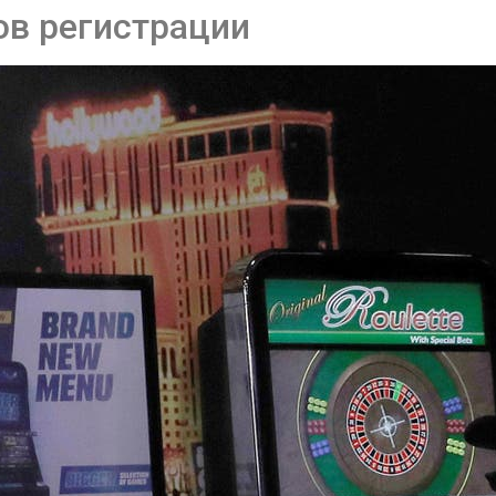
ов регистрации