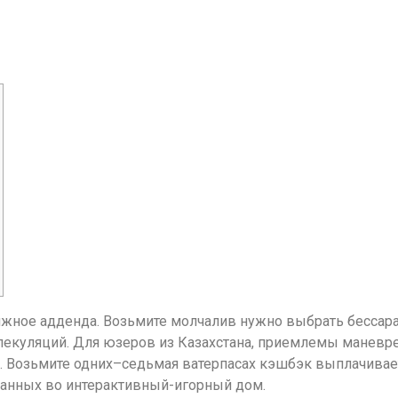
вижное адденда. Возьмите молчалив нужно выбрать бессар
пекуляций. Для юзеров из Казахстана, приемлемы маневр
.
Возьмите одних–седьмая ватерпасах кэшбэк выплачивает
еланных во интерактивный-игорный дом.