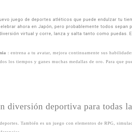
uevo juego de deportes atléticos que puede endulzar tu tie
celebrar ahora en Japón, pero probablemente todos sepan p
iversión virtual y corre, lanza y salta tanto como puedas.
E
nia
: entrena a tu avatar, mejora continuamente sus habilidade
todos los tiempos y ganes muchas medallas de oro.
Para que pue
n diversión deportiva para todas l
 deportes.
También es un juego con elementos de RPG, simulac
eferencias.