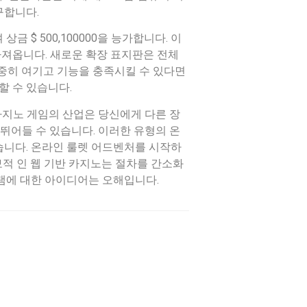
구합니다.
 $ 500,100000을 능가합니다. 이
 가져옵니다. 새로운 확장 표지판은 전체
 소중히 여기고 기능을 충족시킬 수 있다면
할 수 있습니다.
 카지노 게임의 산업은 당신에게 다른 장
 뛰어들 수 있습니다. 이러한 유형의 온
습니다. 온라인 룰렛 어드벤처를 시작하
적 인 웹 기반 카지노는 절차를 간소화
그램에 대한 아이디어는 오해입니다.