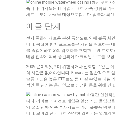
최신 수학자와
습니다. 카지노는 IT 직업에 대한 가족 경험을 
세트는 모든 사람을 대상으로합니다. 법률과 최신 
예금 단계
전자 통화의 새로운 분산 특성으로 인해 블록 체
니다. 복잡한 방어 프로토콜은 개인을 확보하는 데
를 즐겁게하고 SSL 암호화를 포함한 보안 프로토콜을 
베팅 전략에 의해 승인되어 대표적인 보호를 보장
2009 년이되었으며 위험하거나 신뢰할 수없는 에
의 시간은 없어야합니다. Bovada는 일반적으로
슬롯 머신은 높은 RTP로도 큰 이길 수있는 나쁜
적인 돈 관리는 온라인으로 진정한 돈을 위해 긴 
월간 인센티브
니다. 라이브 에이전트 게임은 열정적 인 몰입감
임 요소 진짜 연속 투자자들은 가상 플랫폼 덕분에
니다. 모바일 폰에 대한 신선한 입력에는 업계의 