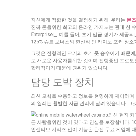
자신에게 적합한 것을 결정하기 위해, 우리는
본
진짜 돈을위한 최고의 온라인 카지노는 관대 한 수락 보
Enterprise는 예를 들어, 초기 입금 경기가 제
125% 슈트 보너스와 헌신적 인 카지노 포커 장
그것은 전형적인 크기의 초기 풋 승수이기 때문에
로 새로운 사용자를위한 것이며 진행중인 프로모션
합리적이기 때문에 권위가 있습니다.
담당 도박 장치
최신 모험을 수용하고 정보를 현명하게 제어하며 모
의 열쇠는 활발한 자금 관리에 달려 있습니다. 그
최신 현지 카
든 사람을위한 것이 있다고 진실을 보장합니다. 1
인센티브 시리즈 인이 기능은 완전 무료 게임에 