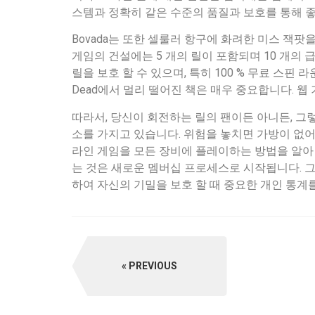
스템과 정확히 같은 수준의 품질과 보호를 통해 
Bovada는 또한 셀룰러 항구에 화려한 미스 잭팟을
게임의 건설에는 5 개의 릴이 포함되며 10 개의 
릴을 보호 할 수 있으며, 특히 100 % 무료 스
Dead에서 멀리 떨어진 책은 매우 중요합니다. 웹
따라서, 당신이 회전하는 릴의 팬이든 아니든, 그
소를 가지고 있습니다. 위험을 놓치면 가방이 없어
라인 게임을 모든 장비에 플레이하는 방법을 알아
는 것은 새로운 멤버십 프로세스로 시작됩니다. 그
하여 자신의 기밀을 보호 할 때 중요한 개인 통
PREVIOUS