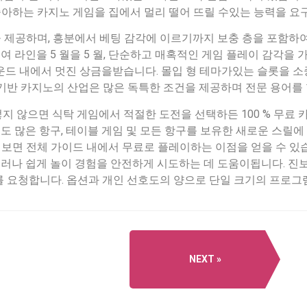
좋아하는 카지노 게임을 집에서 멀리 떨어 뜨릴 수있는 능력을 요
 제공하며, 흥분에서 베팅 감각에 이르기까지 보충 층을 포함하여 상금
급여 라인을 5 월을 5 월, 단순하고 매혹적인 게임 플레이 감각을
핀 라운드 내에서 멋진 상금을받습니다. 몰입 형 테마가있는 슬롯을
 기반 카지노의 산업은 많은 독특한 조건을 제공하며 전문 용어를 
렇지 않으면 식탁 게임에서 적절한 도전을 선택하든 100 % 무료
도 많은 항구, 테이블 게임 및 모든 항구를 보유한 새로운 스릴에
 보면 전체 가이드 내에서 무료로 플레이하는 이점을 얻을 수 있
러나 쉽게 놀이 경험을 안전하게 시도하는 데 도움이됩니다. 진보
계를 요청합니다. 옵션과 개인 선호도의 양으로 단일 크기의 프로
NEXT