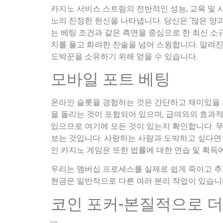
카지노 서비스 스트림의 전반적인 성능, 교육 및 사
노의 진정한 헌신을 나타냅니다. 당신은 ‘많은 양
는 베팅 조건과 같은 측면을 중심으로 한 최신 소
치를 풀고 화려한 진술을 넘어 스윙합니다. 알려진 브랜
도박꾼을 소유하기 위해 얻을 수 있습니다.
모바일 포트 베팅
온라인 슬롯을 경험하는 것은 간단하고 재미있을 
을 돌리는 것이 포함되어 있으며, 급여와의 효과적
있으므로 여기에 모든 것이 있는지 확인합니다. 무
보는 것입니다. 사랑하는 사람과 도박하고 싶다면
인 카지노 게임은 또한 법률에 대한 연습 및 획득
우리는 멤버십 프로세스를 실제로 쉽게 죽이고 추
현금은 일반적으로 다른 여러 분리 작업이 있습니다
코인 포커-본질적으로 더