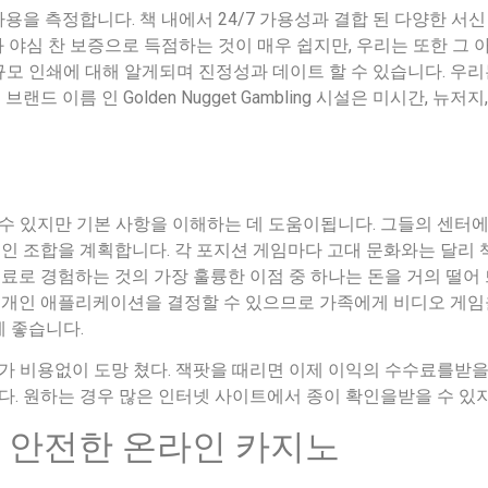
용을 측정합니다. 책 내에서 24/7 가용성과 결합 된 다양한 서
과 야심 찬 보증으로 득점하는 것이 매우 쉽지만, 우리는 또한 그
규모 인쇄에 대해 알게되며 진정성과 데이트 할 수 있습니다. 우
드 이름 인 Golden Nugget Gambling 시설은 미시간, 뉴
수 있지만 기본 사항을 이해하는 데 도움이됩니다. 그들의 센터에
인 조합을 계획합니다. 각 포지션 게임마다 고대 문화와는 달리 
료로 경험하는 것의 가장 훌륭한 이점 중 하나는 돈을 거의 떨어
 개인 애플리케이션을 결정할 수 있으므로 가족에게 비디오 게임을
에 좋습니다.
가 비용없이 도망 쳤다. 잭팟을 때리면 이제 이익의 수수료를받을
. 원하는 경우 많은 인터넷 사이트에서 종이 확인을받을 수 있지
 안전한 온라인 카지노