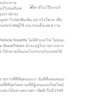
รรับประทาน
กอร์ไปจนถึงเฟ
ของเรามักจะ
่าโบนัสเพิ่มเติม อย่างไรก็ตาม เพื่อ
นเทอร์เฟซผู้ใช้ และก่อนอื่นเลย ความ
น Vehicle Roulette ไม่มีตัวแจกไพ่ ในขณะ
รก็ตาม BrucePokies มักจะอยู่ในรายการหาก
วหน้าให้กลายเป็นเกมโบรกเกอร์แบบสดได้
ยการที่ดีที่สุดของเรา ข้อดีทั้งหมดของ
ีที่สุดโดยรวมที่มีผู้เล่นแบบเรียลไทม์
รถลองได้อย่างสบายตา เปิดตัวในปี 2549