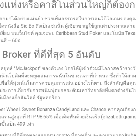
บางแห่งหรือคาสิโนส่วนใหญ่ก็ต้องก
กมาได้อย่างแม่นยำ ช่วยเพิ่มอรรถรสในการเล่นวิดีโอเกมของคุณ น
ุใดหนังสือ Sic Bo ถึงเป็นเช่นนั้น ผู้เชี่ยวชาญใช้ลูกเต๋าประมาณสาม
ดเยี่ยม บนเว็บไซต์ คุณจะพบ Caribbean Stud Poker และโบนัส Tex
ันสี่ – 60x
oker ที่ดีที่สุด 5 อันดับ
ลยุทธ์ "McJackpot" ของตัวเอง โดยให้ผู้เข้าร่วมมีโอกาสคว้าราง
น้าเว็บคิดที่จะหยุดเล่นการพนันในช่วงเวลาที่กำหนด ซึ่งทำให้สาม
พื่อให้มุ่งเน้นในการควบคุมการเล่น อย่างไรก็ตาม สิ่งสำคัญคือคุ
งประการเกี่ยวกับการพนันฟุตบอลระดับมหาวิทยาลัยที่แตกต่างกัน
มืองแจ็กสันวิลล์ รัฐฟลอริดา
uper Wheel, Sweet Bonanza CandyLand และ Chance หากคุณต้องก
บแทนสูงสุดที่ RTP 98.65% เมื่อเดิมพันด้วยเงินจริง (elizabeth.gra
ขึ้นเป็น 499 เท่า
ผสานที่ดีที่สุดของธุรกรรม crypto ที่รวดเร็วและคุณสามารถสัมผัส