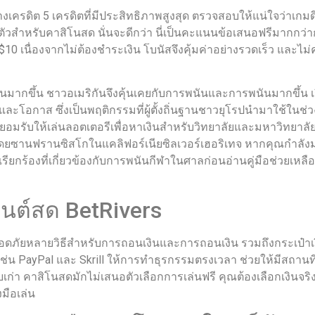
งเครดิต 5 เครดิตที่มีประสิทธิภาพสูงสุด ตรวจสอบให้แน่ใจว่าเกม
วนตัวสำหรับคาสิโนสด นั่นจะดีกว่า นี่เป็นคะแนนข้อเสนอฟรีมากกว่
 $10 เนื่องจากไม่ต้องชำระเงิน โบนัสจึงคุ้มค่าอย่างรวดเร็ว และไม
ากขึ้น ชาวอเมริกันจึงคุ้นเคยกับการพนันและการพนันมากขึ้น เร
โอกาส ซึ่งเป็นพฤติกรรมที่ผู้ตั้งถิ่นฐานชาวยุโรปนำมาใช้ในช่วง
รับให้เล่นลอตเตอรีเพื่อหาเงินสำหรับวิทยาลัยและมหาวิทยาลัย นิว
ยซานฟรานซิสโกในแคลิฟอร์เนียซิลเวอร์เฮอริเทจ หากคุณกำลังมอ
ียกร้องที่เกี่ยวข้องกับการพนันกีฬาในศาลก่อนอ่านคู่มือช่วยเหลือ
่นต์สด BetRivers
ลอดภัยหลายวิธีสำหรับการถอนเงินและการถอนเงิน รวมถึงกระเป๋าเงิ
เช่น PayPal และ Skrill ให้การทำธุรกรรมตรงเวลา ช่วยให้มีสถานที
เก่า คาสิโนสดมักไม่เสนอตัวเลือกการเล่นฟรี คุณต้องเลือกเงินจริ
มือเล่น