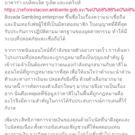
บาคาร่า แบล็คแจ็ค รูเล็ต และแคร็ปส์
https://reforestacion.ambiente.gob.sv/%e0%b8%
Bovada Gambling enterprise ขึ้นชื่อในเรื่องความน่าเชื่อถือ
และอินเทอร์เฟซผู้ใช้ที่เป็นมิตรต่อสมาชิก ใบอนุญาตที่ดีที่สุด
รับประกันการปฏิบัติตามมาตรฐานของอุตสาหกรรม ทำให้มี
ระบบที่ปลอดภัยและเชื่อถือได้
จากการพนันออนไลน์ที่กำลังขยายตัวอย่างรวดเร็ว การค้นหา
โปรแกรมที่ปลอดภัยและถูกกฎหมายถือเป็นกุญแจสำคัญ ผู้
เข้าร่วมจำเป็นต้องทราบว่าตนเองกำลังสนุกสนานกับคาสิโน
ออนไลน์ที่ถูกกฎหมายมากที่สุด เพื่อให้แน่ใจว่าคำแนะนำส่วน
ตัวและทางการเงินจะปลอดภัยยิ่งขึ้น ด้วยตัวเลือกมากมาย
ขนาดนี้ การคัดกรองตัวเลือกใหม่ๆ มากมายจึงอาจเป็นเรื่อง
ยาก นั่นคือเหตุผลที่ข้อมูลว่าคาสิโนในพื้นที่ถูกกฎหมายคือ
อะไรจึงมีความสำคัญในการได้รับประสบการณ์การเล่นที่ไร้
กังวล
เพิ่มประสิทธิภาพการจ่ายเงินของคุณด้วยโบนัสที่น่าดึงดูดและ
โบนัสต่อเนื่อง ตั้งตารอข้อเสนอเชิญชวนที่ให้ผลตอบแทน
ทางการเงิน รางวัลความมุ่งมั่น และโปรโมชั่นทั่วไป การเล่น