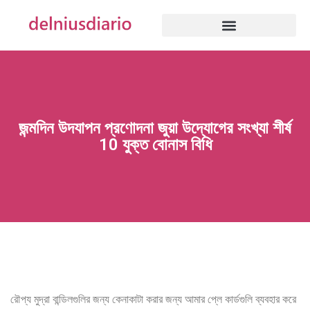
জন্মদিন উদযাপন প্রণোদনা জুয়া উদ্যোগের সংখ্যা শীর্ষ
10 যুক্ত বোনাস বিধি
রৌপ্য মুদ্রা বান্ডিলগুলির জন্য কেনাকাটা করার জন্য আমার প্লে কার্ডগুলি ব্যবহার করে