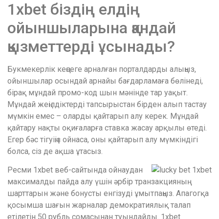
1xbet біздің елдің
ойыншыларына қандай
қызметтерді ұсынады?
Букмекерлік кеңсеге арналған порталдарды алыңыз,
ойыншылар осындай арнайы бағдарламаға бөлінеді,
бірақ мұндай промо-код шын мәнінде тар уақыт.
Мұндай жеңілдіктерді тапсырыстан бірден алып тастау
мүмкін емес – оларды қайтарып алу керек. Мұндай
қайтару нақты оқиғаларға ставка жасау арқылы өтеді.
Егер бәс тігуіңіз ойнаса, оны қайтарып алу мүмкіндігі
болса, сіз де ақша ұтасыз.
Ресми 1xbet веб-сайтында ойнаудан
максималды пайда алу үшін әрбір транзакцияның
шарттарын және бонусты енгізуді ұмытпаңыз. Апагогқа
қосымша шағын жарналар демократиялық талап
етілетін 50 рубль сомасынан туындайды. 1xbet