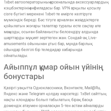
1xbet автооператорының арсеналында аксессуарлардың
кэшбэктерінің анфиладасы бар. VPN арқылы қосылу
сізге бүгінгі мерекені 1xbet-те өмірге келтіруге
мүмкіндік береді. Бәс тігуге арналған жеңілдіктерге
қойылатын жоғары талаптар туралы есте сақтау өте
маңызды, осыған байланысты белсендіру алдында
шарттарды мұқият зерттеген жөн.
Сондай-ақ Live-
amusements ойынынан ұтыс бар, мұнда барлық
ойындар белгілі бір теледидар хабарында
ойнатылады.
Айыппұл құмар ойын үйінің
бонустары
Қазіргі уақытта Одноклассники, Вконтакте, Mail@Ru,
Яндекс және Telegram қолдау көрсетеді. 1xBet сайттың
нақты клондары болып табылатын, бірақ басқа
домендік атаумен орналасқан 5-тен астам айналарды