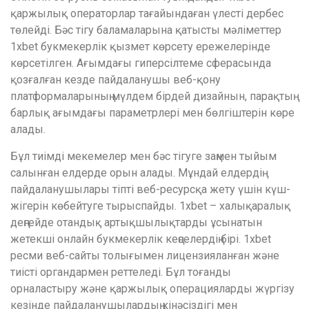
қаржылық операторлар тағайындаған үлесті дербес
төлейді. Бәс тігу баламаларына қатысты мәліметтер
1xbet букмекерлік қызмет көрсету ережелерінде
көрсетілген. Ағымдағы гиперсілтеме сферасында
қозғалған кезде пайдаланушы веб-қону
платформаларының мүлдем бірдей дизайнын, парақтың
барлық ағымдағы параметрлері мен бөлгіштерін көре
алады.
Бұл тиімді мекемелер мен бәс тігуге заңмен тыйым
салынған елдерде орын алады. Мұндай елдердің
пайдаланушылары тіпті веб-ресурсқа жету үшін күш-
жігерін көбейтуге тырыспайды. 1xbet – халықаралық
деңгейде отандық артықшылықтарды ұсынатын
жетекші онлайн букмекерлік кеңселердің бірі. 1xbet
ресми веб-сайты толығымен лицензияланған және
тиісті органдармен реттеледі. Бұл тоғанды ​​
орналастыру және қаржылық операцияларды жүргізу
кезінде пайдаланушылардың кінәсіздігі мен